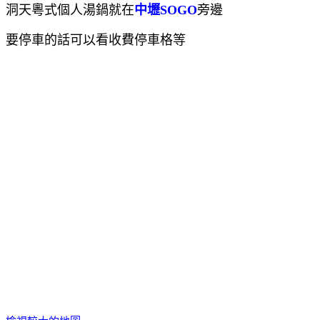
洞天粵式個人湯鍋就在
中壢SOGO
旁邊
要停車的話可以看收費停車格等