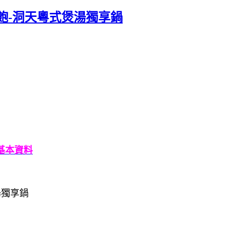
飽-洞天粵式煲湯獨享鍋
基本資料