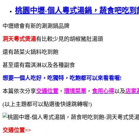
桃園中壢-個人粵式湯鍋，蔬食吧吃到
中壢總會有新的涮涮鍋品牌
洞天粵式煲湯
有比較少見的胡椒豬肚湯頭
還有蔬菜火鍋料吃到飽
甚至還有霜淇淋以及各種副食
想要一個人吃好，吃獨特，吃飽都可以來看看喔!
本篇依次分享
交通位置
，
環境菜單
，
食用心得
以及
店家
(以上主題都可以點選後快速跳轉喔!)
交通位置=>